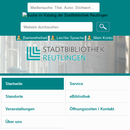
Website
durchsuchen
Erweiterte
___Barrierefreiheit
___Leichte Sprache
___Mein Konto
Suche…
Benutzerspezifische
Werkzeuge
Startseite
Service
Standorte
eBibliothek
Veranstaltungen
Öffnungszeiten / Kontakt
Über uns