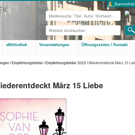
___Barrierefreih
Website
durchsuchen
Erweiterte
Suche…
eBibliothek
Veranstaltungen
Öffnungszeiten / Kontakt
ingen
/
Empfehlungsbilder
/
Empfehlungsbilder 2015
/
Wiederentdeckt März 15 Li
iederentdeckt März 15 Liebe