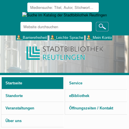
Website
durchsuchen
Erweiterte
___Barrierefreiheit
___Leichte Sprache
___Mein Konto
Suche…
Benutzerspezifische
Werkzeuge
Startseite
Service
Standorte
eBibliothek
Veranstaltungen
Öffnungszeiten / Kontakt
Über uns