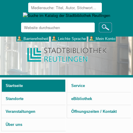
Website
durchsuchen
Erweiterte
___Barrierefreiheit
___Leichte Sprache
___Mein Konto
Suche…
Benutzerspezifische
Werkzeuge
Startseite
Service
Standorte
eBibliothek
Veranstaltungen
Öffnungszeiten / Kontakt
Über uns