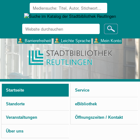
Website
durchsuchen
Erweiterte
___Barrierefreiheit
___Leichte Sprache
___Mein Konto
Suche…
Benutzerspezifische
Werkzeuge
Startseite
Service
Standorte
eBibliothek
Veranstaltungen
Öffnungszeiten / Kontakt
Über uns