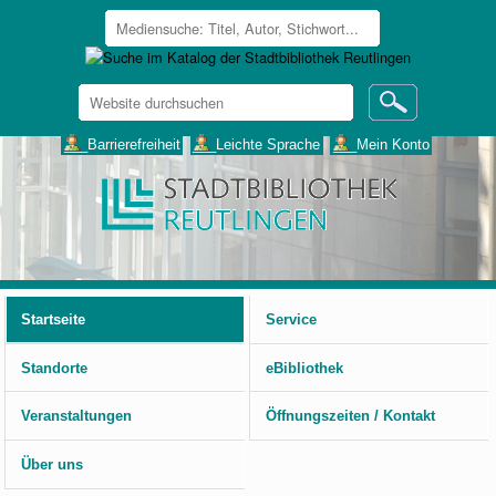
Website
durchsuchen
Erweiterte
___Barrierefreiheit
___Leichte Sprache
___Mein Konto
Suche…
Benutzerspezifische
Werkzeuge
Startseite
Service
Standorte
eBibliothek
Veranstaltungen
Öffnungszeiten / Kontakt
Über uns