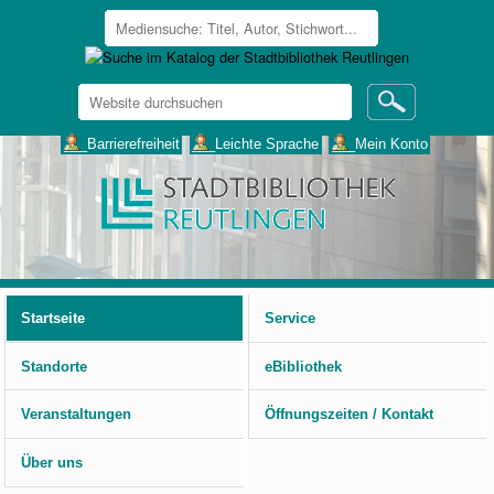
Website
durchsuchen
Erweiterte
___Barrierefreiheit
___Leichte Sprache
___Mein Konto
Suche…
Benutzerspezifische
Werkzeuge
Startseite
Service
Standorte
eBibliothek
Veranstaltungen
Öffnungszeiten / Kontakt
Über uns