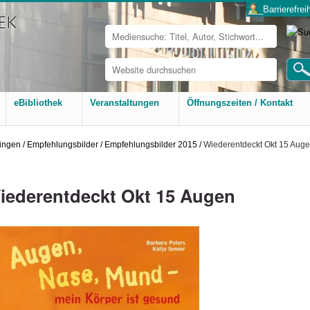
___Barrierefreih
Website
durchsuchen
Erweiterte
Suche…
eBibliothek
Veranstaltungen
Öffnungszeiten / Kontakt
ingen
/
Empfehlungsbilder
/
Empfehlungsbilder 2015
/
Wiederentdeckt Okt 15 Aug
iederentdeckt Okt 15 Augen