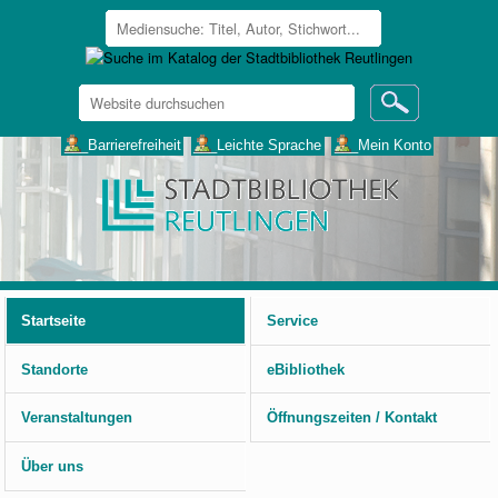
Website
durchsuchen
Erweiterte
___Barrierefreiheit
___Leichte Sprache
___Mein Konto
Suche…
Benutzerspezifische
Werkzeuge
Startseite
Service
Standorte
eBibliothek
Veranstaltungen
Öffnungszeiten / Kontakt
Über uns