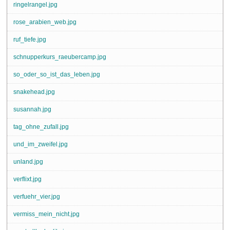
ringelrangel.jpg
rose_arabien_web.jpg
ruf_tiefe.jpg
schnupperkurs_raeubercamp.jpg
so_oder_so_ist_das_leben.jpg
snakehead.jpg
susannah.jpg
tag_ohne_zufall.jpg
und_im_zweifel.jpg
unland.jpg
verflixt.jpg
verfuehr_vier.jpg
vermiss_mein_nicht.jpg