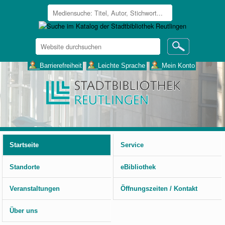
Website
durchsuchen
Erweiterte
___Barrierefreiheit
___Leichte Sprache
___Mein Konto
Suche…
Benutzerspezifische
Werkzeuge
Startseite
Service
Standorte
eBibliothek
Veranstaltungen
Öffnungszeiten / Kontakt
Über uns