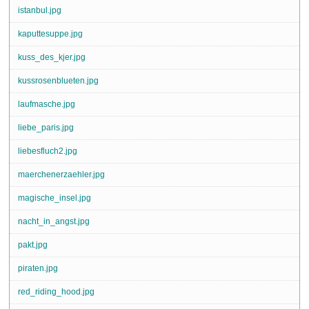
istanbul.jpg
kaputtesuppe.jpg
kuss_des_kjer.jpg
kussrosenblueten.jpg
laufmasche.jpg
liebe_paris.jpg
liebesfluch2.jpg
maerchenerzaehler.jpg
magische_insel.jpg
nacht_in_angst.jpg
pakt.jpg
piraten.jpg
red_riding_hood.jpg