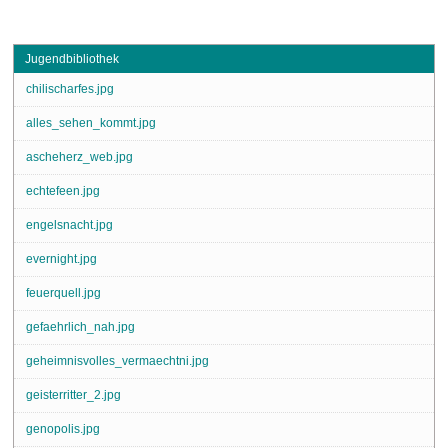
Jugendbibliothek
chilischarfes.jpg
alles_sehen_kommt.jpg
ascheherz_web.jpg
echtefeen.jpg
engelsnacht.jpg
evernight.jpg
feuerquell.jpg
gefaehrlich_nah.jpg
geheimnisvolles_vermaechtni.jpg
geisterritter_2.jpg
genopolis.jpg