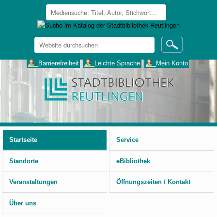
Website
durchsuchen
Erweiterte
___Barrierefreiheit
___Leichte Sprache
___Mein Konto
Suche…
Benutzerspezifische
Werkzeuge
Startseite
Service
Standorte
eBibliothek
Veranstaltungen
Öffnungszeiten / Kontakt
Über uns