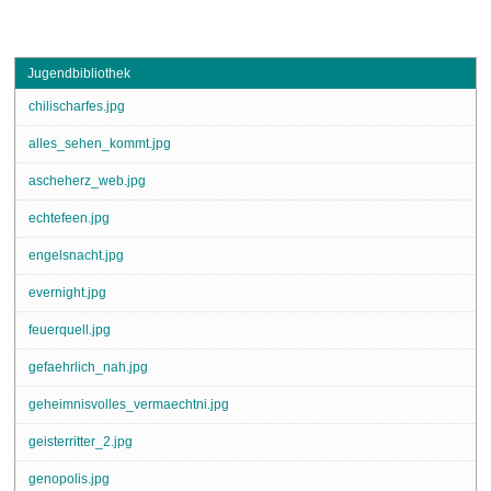
Jugendbibliothek
chilischarfes.jpg
alles_sehen_kommt.jpg
ascheherz_web.jpg
echtefeen.jpg
engelsnacht.jpg
evernight.jpg
feuerquell.jpg
gefaehrlich_nah.jpg
geheimnisvolles_vermaechtni.jpg
geisterritter_2.jpg
genopolis.jpg