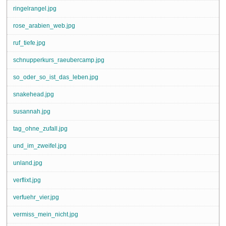
ringelrangel.jpg
rose_arabien_web.jpg
ruf_tiefe.jpg
schnupperkurs_raeubercamp.jpg
so_oder_so_ist_das_leben.jpg
snakehead.jpg
susannah.jpg
tag_ohne_zufall.jpg
und_im_zweifel.jpg
unland.jpg
verflixt.jpg
verfuehr_vier.jpg
vermiss_mein_nicht.jpg