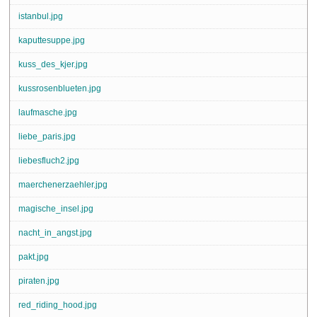
istanbul.jpg
kaputtesuppe.jpg
kuss_des_kjer.jpg
kussrosenblueten.jpg
laufmasche.jpg
liebe_paris.jpg
liebesfluch2.jpg
maerchenerzaehler.jpg
magische_insel.jpg
nacht_in_angst.jpg
pakt.jpg
piraten.jpg
red_riding_hood.jpg