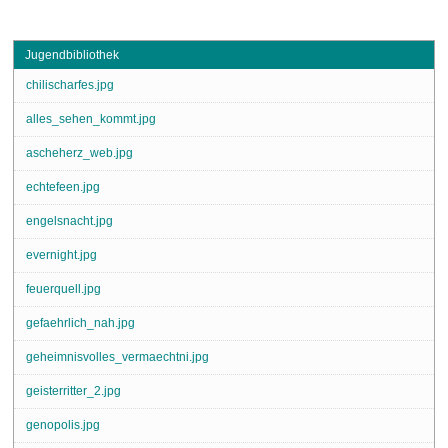
Jugendbibliothek
chilischarfes.jpg
alles_sehen_kommt.jpg
ascheherz_web.jpg
echtefeen.jpg
engelsnacht.jpg
evernight.jpg
feuerquell.jpg
gefaehrlich_nah.jpg
geheimnisvolles_vermaechtni.jpg
geisterritter_2.jpg
genopolis.jpg