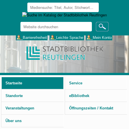
Website
durchsuchen
Erweiterte
___Barrierefreiheit
___Leichte Sprache
___Mein Konto
Suche…
Benutzerspezifische
Werkzeuge
Startseite
Service
Standorte
eBibliothek
Veranstaltungen
Öffnungszeiten / Kontakt
Über uns