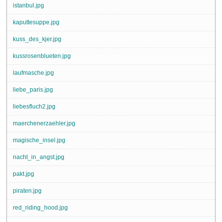
istanbul.jpg
kaputtesuppe.jpg
kuss_des_kjer.jpg
kussrosenblueten.jpg
laufmasche.jpg
liebe_paris.jpg
liebesfluch2.jpg
maerchenerzaehler.jpg
magische_insel.jpg
nacht_in_angst.jpg
pakt.jpg
piraten.jpg
red_riding_hood.jpg