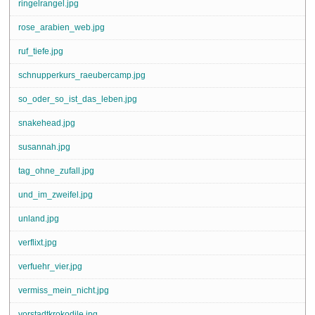
ringelrangel.jpg
rose_arabien_web.jpg
ruf_tiefe.jpg
schnupperkurs_raeubercamp.jpg
so_oder_so_ist_das_leben.jpg
snakehead.jpg
susannah.jpg
tag_ohne_zufall.jpg
und_im_zweifel.jpg
unland.jpg
verflixt.jpg
verfuehr_vier.jpg
vermiss_mein_nicht.jpg
vorstadtkrokodile.jpg