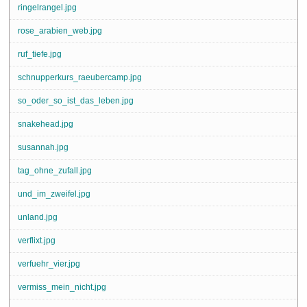
ringelrangel.jpg
rose_arabien_web.jpg
ruf_tiefe.jpg
schnupperkurs_raeubercamp.jpg
so_oder_so_ist_das_leben.jpg
snakehead.jpg
susannah.jpg
tag_ohne_zufall.jpg
und_im_zweifel.jpg
unland.jpg
verflixt.jpg
verfuehr_vier.jpg
vermiss_mein_nicht.jpg