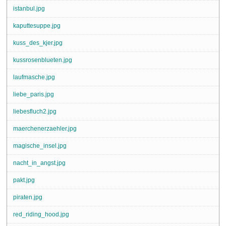
istanbul.jpg
kaputtesuppe.jpg
kuss_des_kjer.jpg
kussrosenblueten.jpg
laufmasche.jpg
liebe_paris.jpg
liebesfluch2.jpg
maerchenerzaehler.jpg
magische_insel.jpg
nacht_in_angst.jpg
pakt.jpg
piraten.jpg
red_riding_hood.jpg