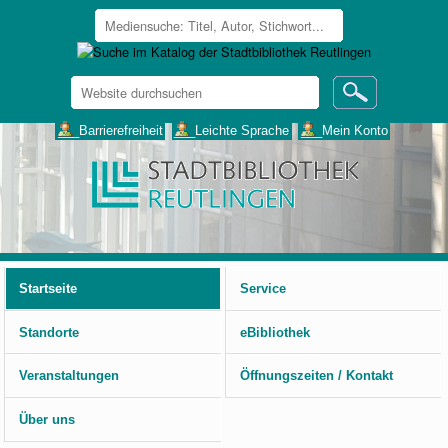
Website
durchsuchen
Erweiterte
___Barrierefreiheit
___Leichte Sprache
___Mein Konto
Suche…
Benutzerspezifische
Werkzeuge
Startseite
Service
Standorte
eBibliothek
Veranstaltungen
Öffnungszeiten / Kontakt
Über uns