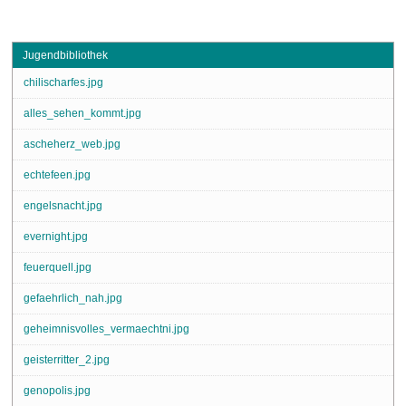
Jugendbibliothek
chilischarfes.jpg
alles_sehen_kommt.jpg
ascheherz_web.jpg
echtefeen.jpg
engelsnacht.jpg
evernight.jpg
feuerquell.jpg
gefaehrlich_nah.jpg
geheimnisvolles_vermaechtni.jpg
geisterritter_2.jpg
genopolis.jpg