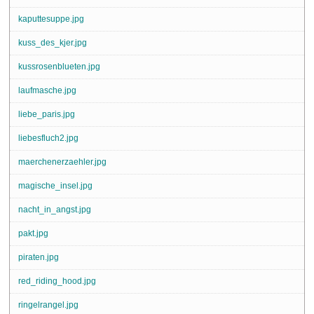
kaputtesuppe.jpg
kuss_des_kjer.jpg
kussrosenblueten.jpg
laufmasche.jpg
liebe_paris.jpg
liebesfluch2.jpg
maerchenerzaehler.jpg
magische_insel.jpg
nacht_in_angst.jpg
pakt.jpg
piraten.jpg
red_riding_hood.jpg
ringelrangel.jpg