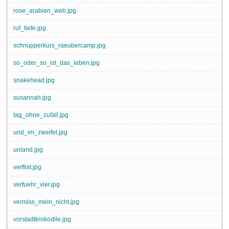
rose_arabien_web.jpg
ruf_tiefe.jpg
schnupperkurs_raeubercamp.jpg
so_oder_so_ist_das_leben.jpg
snakehead.jpg
susannah.jpg
tag_ohne_zufall.jpg
und_im_zweifel.jpg
unland.jpg
verflixt.jpg
verfuehr_vier.jpg
vermiss_mein_nicht.jpg
vorstadtkrokodile.jpg