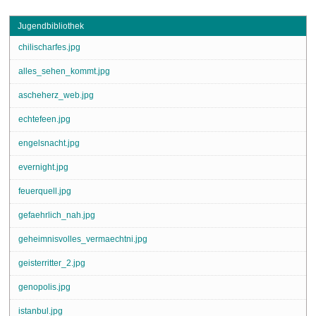
Jugendbibliothek
chilischarfes.jpg
alles_sehen_kommt.jpg
ascheherz_web.jpg
echtefeen.jpg
engelsnacht.jpg
evernight.jpg
feuerquell.jpg
gefaehrlich_nah.jpg
geheimnisvolles_vermaechtni.jpg
geisterritter_2.jpg
genopolis.jpg
istanbul.jpg