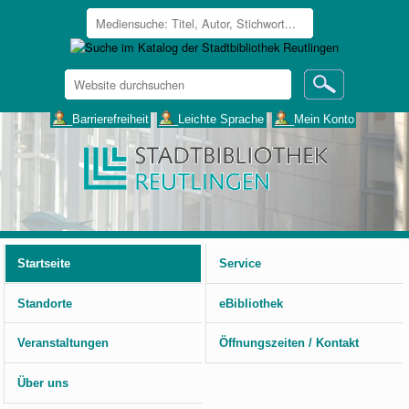
Website
durchsuchen
Erweiterte
___Barrierefreiheit
___Leichte Sprache
___Mein Konto
Suche…
Benutzerspezifische
Werkzeuge
Startseite
Service
Standorte
eBibliothek
Veranstaltungen
Öffnungszeiten / Kontakt
Über uns