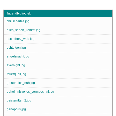
Jugendbibliothek
chilischarfes.jpg
alles_sehen_kommt.jpg
ascheherz_web.jpg
echtefeen.jpg
engelsnacht.jpg
evernight.jpg
feuerquell.jpg
gefaehrlich_nah.jpg
geheimnisvolles_vermaechtni.jpg
geisterritter_2.jpg
genopolis.jpg