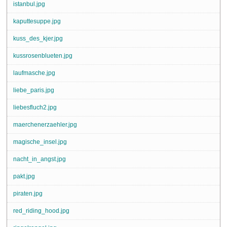
istanbul.jpg
kaputtesuppe.jpg
kuss_des_kjer.jpg
kussrosenblueten.jpg
laufmasche.jpg
liebe_paris.jpg
liebesfluch2.jpg
maerchenerzaehler.jpg
magische_insel.jpg
nacht_in_angst.jpg
pakt.jpg
piraten.jpg
red_riding_hood.jpg