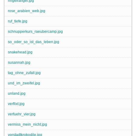
ringelrangel.jpg
rose_arabien_web.jpg
ruf_tiefe.jpg
schnupperkurs_raeubercamp.jpg
so_oder_so_ist_das_leben.jpg
snakehead.jpg
susannah.jpg
tag_ohne_zufall.jpg
und_im_zweifel.jpg
unland.jpg
verflixt.jpg
verfuehr_vier.jpg
vermiss_mein_nicht.jpg
vorstadtkrokodile.jpg