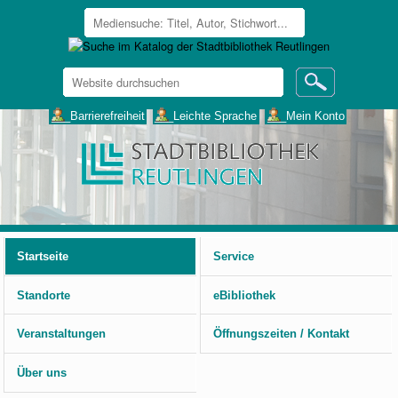
Website
durchsuchen
Erweiterte
___Barrierefreiheit
___Leichte Sprache
___Mein Konto
Suche…
Benutzerspezifische
Werkzeuge
Startseite
Service
Standorte
eBibliothek
Veranstaltungen
Öffnungszeiten / Kontakt
Über uns