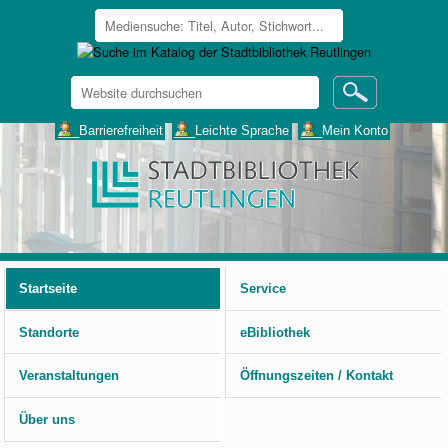
Website
durchsuchen
Erweiterte
___Barrierefreiheit
___Leichte Sprache
___Mein Konto
Suche…
Benutzerspezifische
Werkzeuge
Startseite
Service
Standorte
eBibliothek
Veranstaltungen
Öffnungszeiten / Kontakt
Über uns