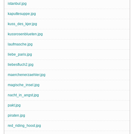
istanbul.jpg
kaputtesuppe.jpg
kuss_des_kjer.jpg
kussrosenblueten.jpg
laufmasche.jpg
liebe_paris.jpg
liebesfluch2.jpg
maerchenerzaehler.jpg
magische_insel.jpg
nacht_in_angst.jpg
pakt.jpg
piraten.jpg
red_riding_hood.jpg