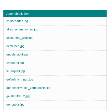
Jugendbibliothek
chilischarfes.jpg
alles_sehen_kommt.jpg
ascheherz_web.jpg
echtefeen.jpg
engelsnacht.jpg
evernight.jpg
feuerquell.jpg
gefaehrlich_nah.jpg
geheimnisvolles_vermaechtni.jpg
geisterritter_2.jpg
genopolis.jpg