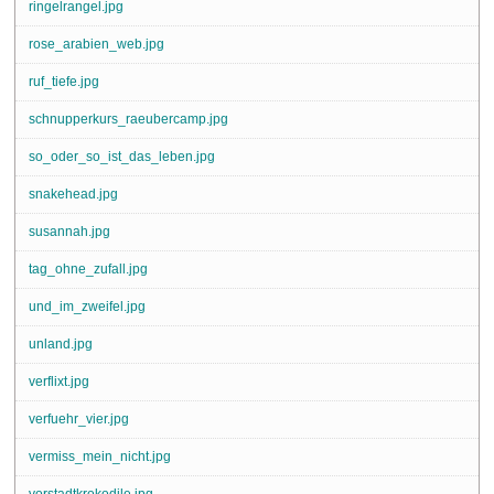
ringelrangel.jpg
rose_arabien_web.jpg
ruf_tiefe.jpg
schnupperkurs_raeubercamp.jpg
so_oder_so_ist_das_leben.jpg
snakehead.jpg
susannah.jpg
tag_ohne_zufall.jpg
und_im_zweifel.jpg
unland.jpg
verflixt.jpg
verfuehr_vier.jpg
vermiss_mein_nicht.jpg
vorstadtkrokodile.jpg