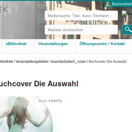
___Barrierefreih
Website
durchsuchen
Erweiterte
Suche…
eBibliothek
Veranstaltungen
Öffnungszeiten / Kontakt
bliothek
/
Veranstaltungsbilder
/
buechertratsch_cover
/
Buchcover Die Auswahl
uchcover Die Auswahl