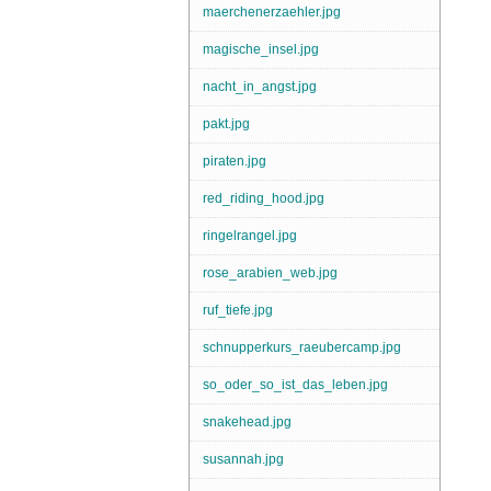
maerchenerzaehler.jpg
magische_insel.jpg
nacht_in_angst.jpg
pakt.jpg
piraten.jpg
red_riding_hood.jpg
ringelrangel.jpg
rose_arabien_web.jpg
ruf_tiefe.jpg
schnupperkurs_raeubercamp.jpg
so_oder_so_ist_das_leben.jpg
snakehead.jpg
susannah.jpg