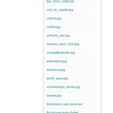
tag_ohne_zufall.jpg
und_im_zweifel.jpg
unland.jpg
verflixt.jpg
verfuehr_vier.jpg
vermiss_mein_nicht.jpg
vorstadtkrokodile.jpg
widerstand.jpg
wishdead.jpg
world_away.jpg
schroedinger_leiche.jpg
beastly.jpg
Buchcover Lupe deckt auf
Buchcover Harry Potter