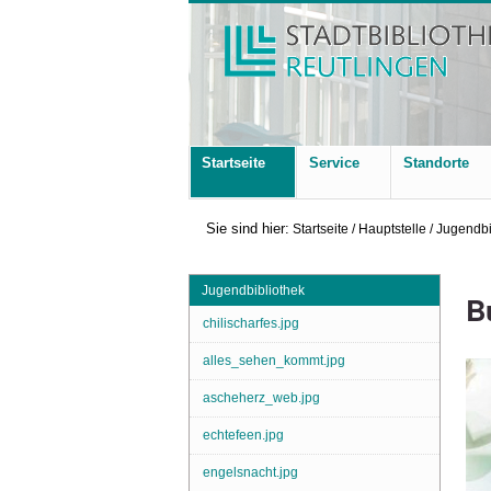
Startseite
Service
Standorte
Sie sind hier:
Startseite
/
Hauptstelle
/
Jugendbi
Jugendbibliothek
B
chilischarfes.jpg
alles_sehen_kommt.jpg
ascheherz_web.jpg
echtefeen.jpg
engelsnacht.jpg