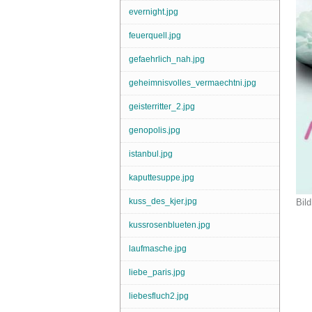
evernight.jpg
feuerquell.jpg
gefaehrlich_nah.jpg
geheimnisvolles_vermaechtni.jpg
geisterritter_2.jpg
genopolis.jpg
istanbul.jpg
kaputtesuppe.jpg
kuss_des_kjer.jpg
Bild
kussrosenblueten.jpg
laufmasche.jpg
liebe_paris.jpg
liebesfluch2.jpg