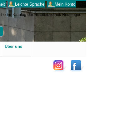
eit
___Leichte Sprache
___Mein Konto
Benutzerspezifische
Über uns
Werkzeuge