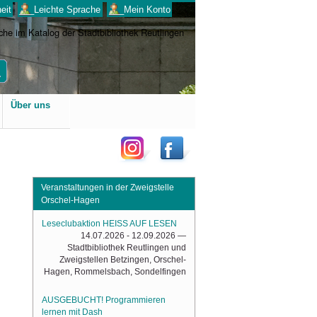
eit
___Leichte Sprache
___Mein Konto
Benutzerspezifische
Über uns
Werkzeuge
Veranstaltungen in der Zweigstelle
Orschel-Hagen
Leseclubaktion HEISS AUF LESEN
14.07.2026 - 12.09.2026
—
Stadtbibliothek Reutlingen und
Zweigstellen Betzingen, Orschel-
Hagen, Rommelsbach, Sondelfingen
AUSGEBUCHT! Programmieren
lernen mit Dash