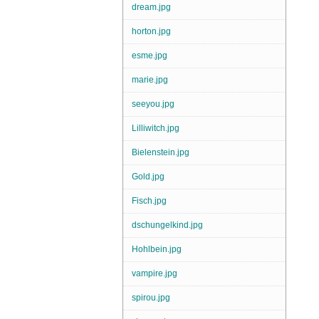
dream.jpg
horton.jpg
esme.jpg
marie.jpg
seeyou.jpg
Lilliwitch.jpg
Bielenstein.jpg
Gold.jpg
Fisch.jpg
dschungelkind.jpg
Hohlbein.jpg
vampire.jpg
spirou.jpg