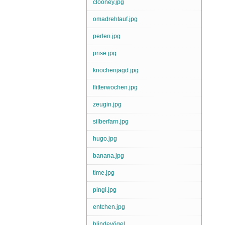
clooney.jpg
omadrehtauf.jpg
perlen.jpg
prise.jpg
knochenjagd.jpg
flitterwochen.jpg
zeugin.jpg
silberfarn.jpg
hugo.jpg
banana.jpg
time.jpg
pingi.jpg
entchen.jpg
blindevögel