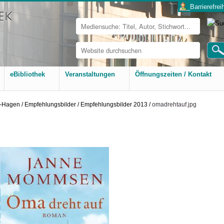
___Barrierefreih
Website
durchsuchen
Erweiterte
Suche…
eBibliothek
Veranstaltungen
Öffnungszeiten / Kontakt
l-Hagen
/
Empfehlungsbilder
/
Empfehlungsbilder 2013
/
omadrehtauf.jpg