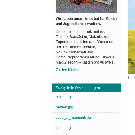
Wir haben unser Angebot für Kinder
und Jugendliche erweitert.
Die neue TechnoThek umfasst
Technik-Baukästen, Makerboxen,
Experimentierkisten und Bücher rund
um die Themen Technik,
Naturwissenschaft und
Computerprogrammierung. Hinweis:
max. 2 Technik-Kästen pro Ausweis.
Zu den Medien
Bild
Zweigstelle Orschel-Hagen
malte.jpg
helden.jpg
copy_of_mammut.jpg
spion.jpg