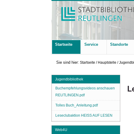
Startseite
Service
Standorte
Sie sind hier:
Startseite
/
Hauptstelle
/
Jugendbi
Jugendbibliothek
L
Buchempfehlungsvideos anschauen
REUTLINGEN.pdf
Tolles Buch_Anleitung.pdf
Leseclubaktion HEISS AUF LESEN
Web4U