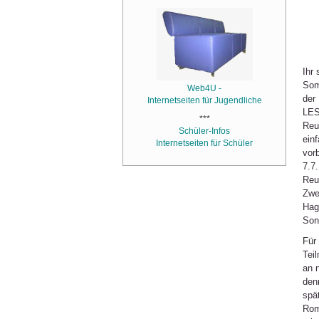
Ihr 
Som
Web4U -
der
Internetseiten für Jugendliche
LES
***
Reu
Schüler-Infos
ein
Internetseiten für Schüler
vor
7.7.
Reu
Zwe
Hag
Son
Für
Tei
an 
den
spä
Rom