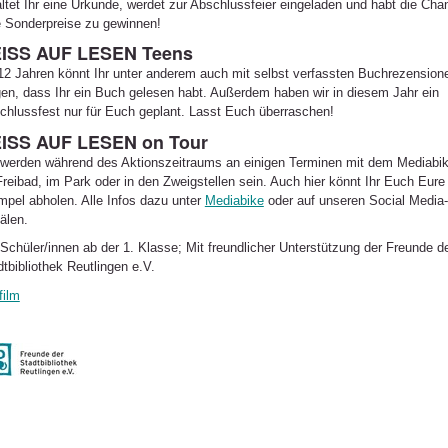
altet Ihr eine Urkunde, werdet zur Abschlussfeier eingeladen und habt die Cha
le Sonderpreise zu gewinnen!
ISS AUF LESEN Teens
12 Jahren könnt Ihr unter anderem auch mit selbst verfassten Buchrezension
gen, dass Ihr ein Buch gelesen habt. Außerdem haben wir in diesem Jahr ein
chlussfest nur für Euch geplant. Lasst Euch überraschen!
ISS AUF LESEN on Tour
 werden während des Aktionszeitraums an einigen Terminen mit dem Mediabi
Freibad, im Park oder in den Zweigstellen sein. Auch hier könnt Ihr Euch Eure
mpel abholen. Alle Infos dazu unter
Mediabike
oder auf unseren Social Media-
älen.
 Schüler/innen ab der 1. Klasse; Mit freundlicher Unterstützung der Freunde d
tbibliothek Reutlingen e.V.
film