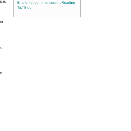
nce,
Empfehlungen in unserem „Reading
Tip" Blog:
en
ke
er