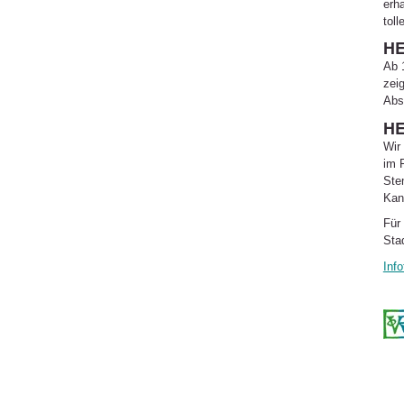
erh
tol
HE
Ab 
zei
Abs
HE
Wir
im 
Ste
Kan
Für
Stad
Info