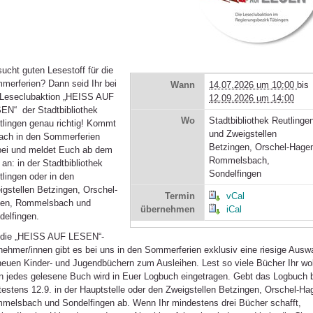
sucht guten Lesestoff für die
merferien? Dann seid Ihr bei
Wann
14.07.2026 um 10:00
bis
 Leseclubaktion „HEISS AUF
12.09.2026 um 14:00
EN“ der Stadtbibliothek
Wo
Stadtbibliothek Reutlinge
tlingen genau richtig! Kommt
und Zweigstellen
fach in den Sommerferien
Betzingen, Orschel-Hage
bei und meldet Euch ab dem
Rommelsbach,
 an: in der Stadtbibliothek
Sondelfingen
tlingen oder in den
igstellen Betzingen, Orschel-
Termin
vCal
en, Rommelsbach und
übernehmen
iCal
delfingen.
 die „HEISS AUF LESEN“-
lnehmer/innen gibt es bei uns in den Sommerferien exklusiv eine riesige Ausw
neuen Kinder- und Jugendbüchern zum Ausleihen. Lest so viele Bücher Ihr wol
n jedes gelesene Buch wird in Euer Logbuch eingetragen. Gebt das Logbuch 
testens 12.9. in der Hauptstelle oder den Zweigstellen Betzingen, Orschel-Ha
melsbach und Sondelfingen ab. Wenn Ihr mindestens drei Bücher schafft,