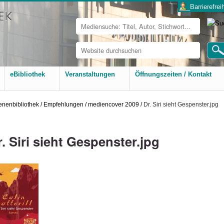
___Barrierefreih
Website
durchsuchen
Erweiterte
Suche…
eBibliothek
Veranstaltungen
Öffnungszeiten / Kontakt
nenbibliothek
/
Empfehlungen
/
mediencover 2009
/
Dr. Siri sieht Gespenster.jpg
r. Siri sieht Gespenster.jpg