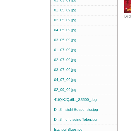
05_03_09.jpg
01_05_09.jpg
Bild
02_05_09.jpg
04_05_09.jpg
03_05_09.jpg
01_07_09.jpg
02_07_09.jpg
03_07_09.jpg
04_07_09.jpg
02_09_09.jpg
41iQIKJQx6L._SS500_.jpg
Dr. Siri sieht Gespenster.jpg
Dr. Siri und seine Toten.jpg
Istanbul Blues.jpg