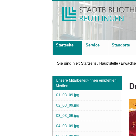
Startseite
Service
Standorte
Sie sind hier:
Startseite
/
Hauptstelle
/
Erwachse
Unsere Mitarbeiter/-innen empfehlen
D
Medien
01_03_09.jpg
02_03_09.jpg
03_03_09.jpg
04_03_09.jpg