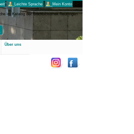
eit
___Leichte Sprache
___Mein Konto
Benutzerspezifische
Über uns
Werkzeuge