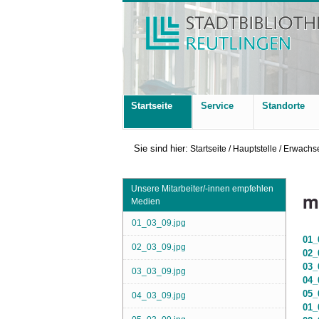
Startseite
Service
Standorte
Sie sind hier:
Startseite
/
Hauptstelle
/
Erwachse
Unsere Mitarbeiter/-innen empfehlen
m
Medien
01_03_09.jpg
01_
02_03_09.jpg
02_
03_
03_03_09.jpg
04_
05_
04_03_09.jpg
01_