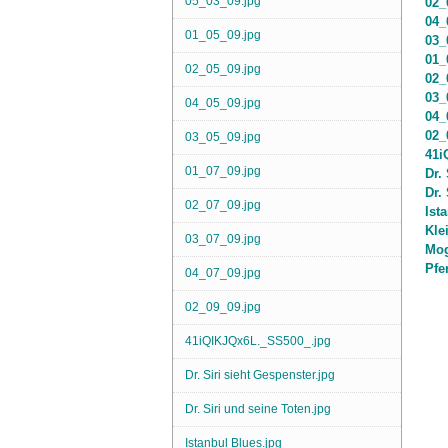
05_03_09.jpg
02_
04_
01_05_09.jpg
03_
01_
02_05_09.jpg
02_
03_
04_05_09.jpg
04_
02_
03_05_09.jpg
41i
01_07_09.jpg
Dr.
Dr.
02_07_09.jpg
Ist
Kle
03_07_09.jpg
Mog
Pfe
04_07_09.jpg
02_09_09.jpg
41iQIKJQx6L._SS500_.jpg
Dr. Siri sieht Gespenster.jpg
Dr. Siri und seine Toten.jpg
Istanbul Blues.jpg