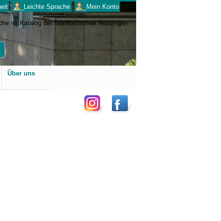
eit
___Leichte Sprache
___Mein Konto
Benutzerspezifische
Über uns
Werkzeuge