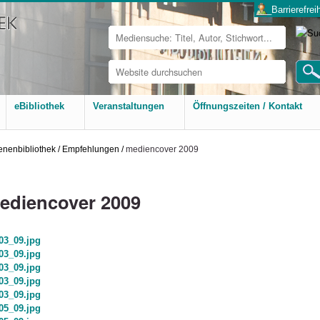
___Barrierefreih
Website
durchsuchen
Erweiterte
Suche…
eBibliothek
Veranstaltungen
Öffnungszeiten / Kontakt
nenbibliothek
/
Empfehlungen
/
mediencover 2009
ediencover 2009
03_09.jpg
03_09.jpg
03_09.jpg
03_09.jpg
03_09.jpg
05_09.jpg