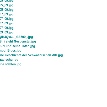
05_09.jpg
05_09.jpg
05_09.jpg
07_09.jpg
07_09.jpg
07_09.jpg
07_09.jpg
09_09.jpg
QIKJQx6L._SS500_.jpg
 Siri sieht Gespenster.jpg
 Siri und seine Toten.jpg
anbul Blues.jpg
ine Geschichte der Schwaebischen Alb.jpg
adischu.jpg
rde stehlen.jpg