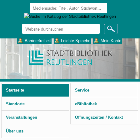
Website
durchsuchen
Erweiterte
___Barrierefreiheit
___Leichte Sprache
___Mein Konto
Suche…
Benutzerspezifische
Werkzeuge
Startseite
Service
Standorte
eBibliothek
Veranstaltungen
Öffnungszeiten / Kontakt
Über uns