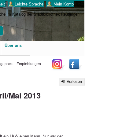
eit
___Leichte Sprache
___Mein Konto
Benutzerspezifische
Über uns
Werkzeuge
sgepackt - Empfehlungen
Vorlesen
il/Mai 2013
l
lt ein LKW einen Mann. Nur war der