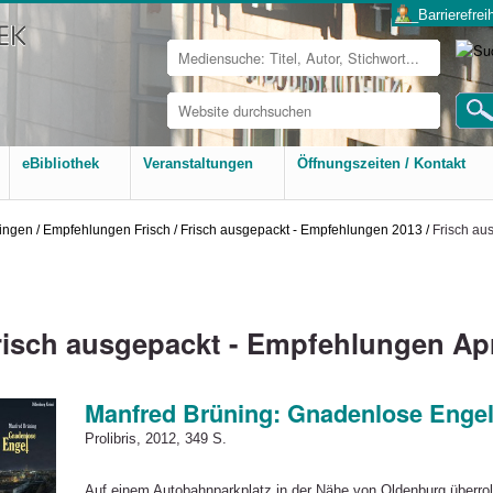
___Barrierefreih
Website
durchsuchen
Erweiterte
Suche…
eBibliothek
Veranstaltungen
Öffnungszeiten / Kontakt
ingen
/
Empfehlungen Frisch
/
Frisch ausgepackt - Empfehlungen 2013
/
Frisch au
risch ausgepackt - Empfehlungen Apr
Manfred Brüning: Gnadenlose Enge
Prolibris, 2012, 349 S.
Auf einem Autobahnparkplatz in der Nähe von Oldenburg überrol