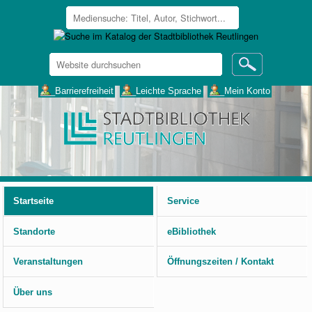
Website
durchsuchen
Erweiterte
___Barrierefreiheit
___Leichte Sprache
___Mein Konto
Suche…
Benutzerspezifische
Werkzeuge
Startseite
Service
Standorte
eBibliothek
Veranstaltungen
Öffnungszeiten / Kontakt
Über uns