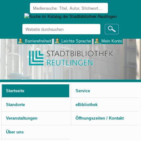
Website
durchsuchen
Erweiterte
___Barrierefreiheit
___Leichte Sprache
___Mein Konto
Suche…
Benutzerspezifische
Werkzeuge
Startseite
Service
Standorte
eBibliothek
Veranstaltungen
Öffnungszeiten / Kontakt
Über uns