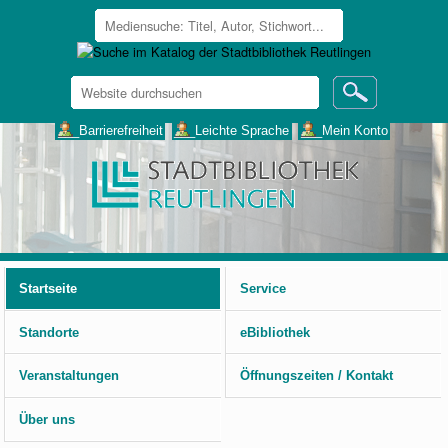
Website
durchsuchen
Erweiterte
___Barrierefreiheit
___Leichte Sprache
___Mein Konto
Suche…
Benutzerspezifische
Werkzeuge
Startseite
Service
Standorte
eBibliothek
Veranstaltungen
Öffnungszeiten / Kontakt
Über uns