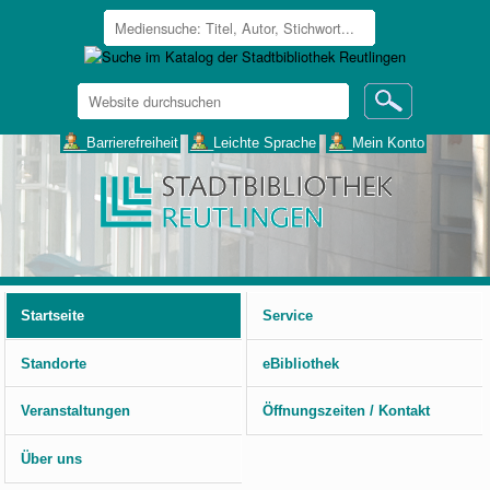
Website
durchsuchen
Erweiterte
___Barrierefreiheit
___Leichte Sprache
___Mein Konto
Suche…
Benutzerspezifische
Werkzeuge
Startseite
Service
Standorte
eBibliothek
Veranstaltungen
Öffnungszeiten / Kontakt
Über uns