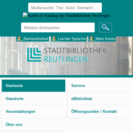
Website
durchsuchen
Erweiterte
___Barrierefreiheit
___Leichte Sprache
___Mein Konto
Suche…
Benutzerspezifische
Werkzeuge
Startseite
Service
Standorte
eBibliothek
Veranstaltungen
Öffnungszeiten / Kontakt
Über uns