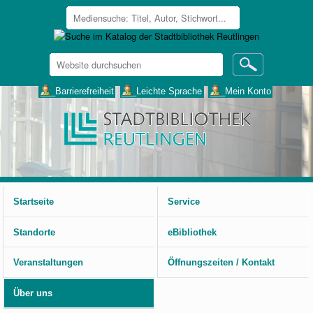
Website
durchsuchen
Erweiterte
___Barrierefreiheit
___Leichte Sprache
___Mein Konto
Suche…
Benutzerspezifische
Werkzeuge
Startseite
Service
Standorte
eBibliothek
Veranstaltungen
Öffnungszeiten / Kontakt
Über uns