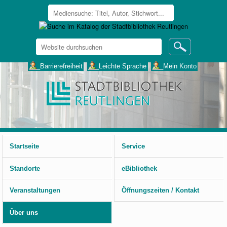
Website
durchsuchen
Erweiterte
___Barrierefreiheit
___Leichte Sprache
___Mein Konto
Suche…
Benutzerspezifische
Werkzeuge
Startseite
Service
Standorte
eBibliothek
Veranstaltungen
Öffnungszeiten / Kontakt
Über uns