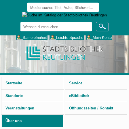
Website
durchsuchen
Erweiterte
___Barrierefreiheit
___Leichte Sprache
___Mein Konto
Suche…
Benutzerspezifische
Werkzeuge
Startseite
Service
Standorte
eBibliothek
Veranstaltungen
Öffnungszeiten / Kontakt
Über uns