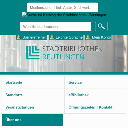
Website
durchsuchen
Erweiterte
___Barrierefreiheit
___Leichte Sprache
___Mein Konto
Suche…
Benutzerspezifische
Werkzeuge
Startseite
Service
Standorte
eBibliothek
Veranstaltungen
Öffnungszeiten / Kontakt
Über uns