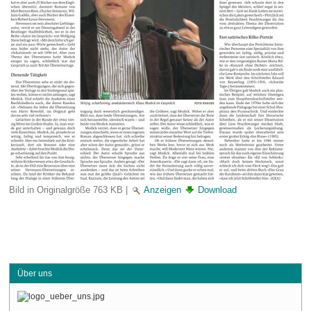
Bild in Originalgröße
763 KB
|
Anzeigen
Download
Über uns