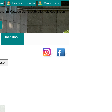
eit
___Leichte Sprache
___Mein Konto
Benutzerspezifische
Über uns
Werkzeuge
lesen