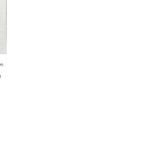
en.
t