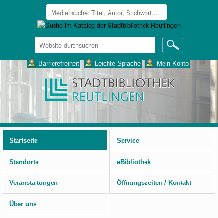
Website
durchsuchen
Erweiterte
___Barrierefreiheit
___Leichte Sprache
___Mein Konto
Suche…
Benutzerspezifische
Werkzeuge
Startseite
Service
Standorte
eBibliothek
Veranstaltungen
Öffnungszeiten / Kontakt
Über uns