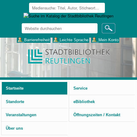
Website
durchsuchen
Erweiterte
___Barrierefreiheit
___Leichte Sprache
___Mein Konto
Suche…
Benutzerspezifische
Werkzeuge
Startseite
Service
Standorte
eBibliothek
Veranstaltungen
Öffnungszeiten / Kontakt
Über uns