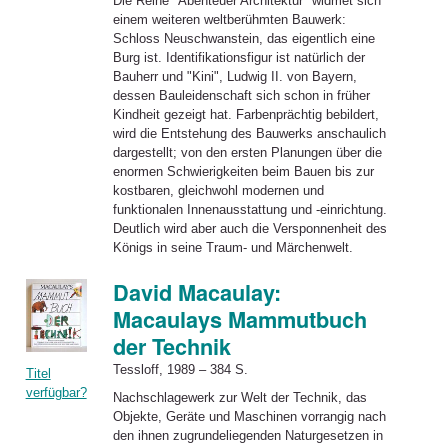
Die Reihe "Abenteuer Architektur" widmet sich
einem weiteren weltberühmten Bauwerk:
Schloss Neuschwanstein, das eigentlich eine
Burg ist. Identifikationsfigur ist natürlich der
Bauherr und "Kini", Ludwig II. von Bayern,
dessen Bauleidenschaft sich schon in früher
Kindheit gezeigt hat. Farbenprächtig bebildert,
wird die Entstehung des Bauwerks anschaulich
dargestellt; von den ersten Planungen über die
enormen Schwierigkeiten beim Bauen bis zur
kostbaren, gleichwohl modernen und
funktionalen Innenausstattung und -einrichtung.
Deutlich wird aber auch die Versponnenheit des
Königs in seine Traum- und Märchenwelt.
David Macaulay:
Macaulays Mammutbuch
der Technik
Tessloff, 1989 – 384 S.
Titel
verfügbar?
Nachschlagewerk zur Welt der Technik, das
Objekte, Geräte und Maschinen vorrangig nach
den ihnen zugrundeliegenden Naturgesetzen in