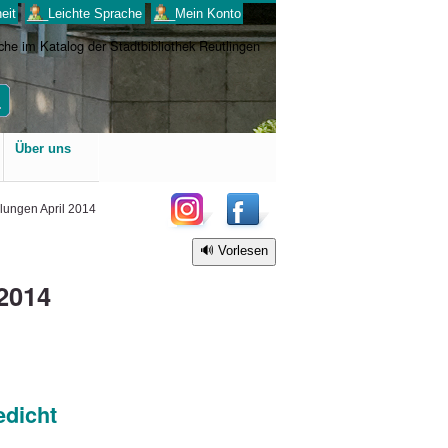
eit
___Leichte Sprache
___Mein Konto
Benutzerspezifische
Über uns
Werkzeuge
lungen April 2014
Vorlesen
2014
edicht