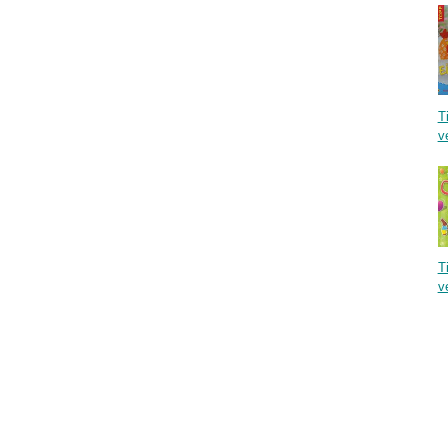
Ti
v
Ti
v