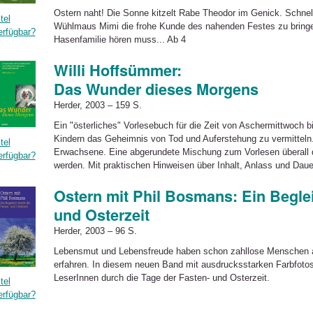
Ostern naht! Die Sonne kitzelt Rabe Theodor im Genick. Schnel
tel
Wühlmaus Mimi die frohe Kunde des nahenden Festes zu bringen
erfügbar?
Hasenfamilie hören muss... Ab 4
Willi Hoffsümmer:
Das Wunder dieses Morgens
Herder, 2003 – 159 S.
Ein "österliches" Vorlesebuch für die Zeit von Aschermittwoch b
Kindern das Geheimnis von Tod und Auferstehung zu vermitteln.
tel
Erwachsene. Eine abgerundete Mischung zum Vorlesen überall d
erfügbar?
werden. Mit praktischen Hinweisen über Inhalt, Anlass und Daue
Ostern mit Phil Bosmans: Ein Beglei
und Osterzeit
Herder, 2003 – 96 S.
Lebensmut und Lebensfreude haben schon zahllose Menschen 
erfahren. In diesem neuen Band mit ausdrucksstarken Farbfotos 
LeserInnen durch die Tage der Fasten- und Osterzeit.
tel
erfügbar?