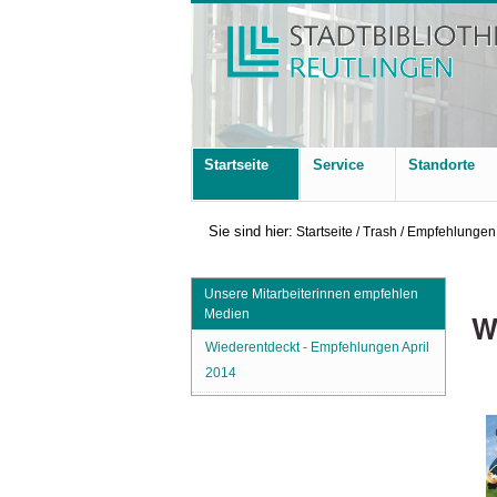
Startseite
Service
Standorte
Sie sind hier:
Startseite
/
Trash
/
Empfehlungen 
Unsere Mitarbeiterinnen empfehlen
Medien
W
Wiederentdeckt - Empfehlungen April
2014