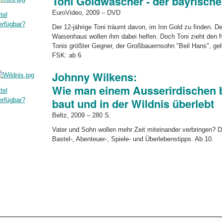
Toni Goldwascher - der bayrisch
EuroVideo, 2009 – DVD
tel
erfügbar?
Der 12-jährige Toni träumt davon, im Inn Gold zu finden. 
Waisenhaus wollen ihm dabei helfen. Doch Toni zieht den N
Tonis größter Gegner, der Großbauernsohn "Beil Hans", geht 
FSK: ab 6
Johnny Wilkens:
Wie man einem Ausserirdischen b
tel
erfügbar?
baut und in der Wildnis überlebt
Beltz, 2009 – 280 S.
Vater und Sohn wollen mehr Zeit miteinander verbringen? D
Bastel-, Abenteuer-, Spiele- und Überlebenstipps. Ab 10.