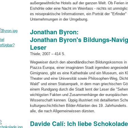
außergewöhnliche Hotels auf der ganzen Welt. Ob Ferien im
Eishöhle oder eine Nacht im Weinfass - nichts ist unmögli
es reisepraktische Informationen, ein Porträt der "Erfinder
Unternehmungen in der Umgebung.
Jonathan Byron:
Jonathan Byron's Bildungs-Naviga
tel
erfügbar?
Leser
Thiele, 2007 – 414 S.
Wegweiser durch den abendländischen Bildungskosmos in F
Piazza Europa, einer imaginären Stadt irgendwo angesiede
Gimignano, gibt es eine Kathedrale und ein Museum, ein Klo
Theater und eine Universität sowie Philosophen-Weg, Dich
Wald" und einen Statuenpark, in dem man griechischen Göt
einem Rundgang durch die Stadt lernt der Leser die "Sehen
wichtigsten Fakten und Zusammenhänge der europäischen K
Wissenschaft kennen. Üppig illustriert mit detaillierten S
kulturgeschichtlichen Bilder-Atlanten des 19. Jahrhunderts. 
alle, die nach Allgemeinwissen dürsten.
Davide Calí: Ich liebe Schokolade