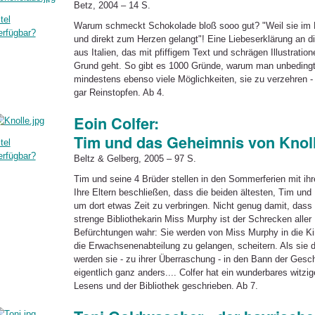
Betz, 2004 – 14 S.
tel
Warum schmeckt Schokolade bloß sooo gut? "Weil sie im M
erfügbar?
und direkt zum Herzen gelangt"! Eine Liebeserklärung an d
aus Italien, das mit pfiffigem Text und schrägen Illustrati
Grund geht. So gibt es 1000 Gründe, warum man unbeding
mindestens ebenso viele Möglichkeiten, sie zu verzehren -
gar Reinstopfen. Ab 4.
Eoin Colfer:
Tim und das Geheimnis von Knol
tel
erfügbar?
Beltz & Gelberg, 2005 – 97 S.
Tim und seine 4 Brüder stellen in den Sommerferien mit ih
Ihre Eltern beschließen, dass die beiden ältesten, Tim und
um dort etwas Zeit zu verbringen. Nicht genug damit, dass 
strenge Bibliothekarin Miss Murphy ist der Schrecken aller
Befürchtungen wahr: Sie werden von Miss Murphy in die Kin
die Erwachsenenabteilung zu gelangen, scheitern. Als sie 
werden sie - zu ihrer Überraschung - in den Bann der Ges
eigentlich ganz anders.... Colfer hat ein wunderbares wit
Lesens und der Bibliothek geschrieben. Ab 7.