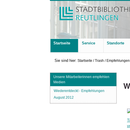
Startseite
Service
Standorte
Sie sind hier:
Startseite
/
Trash
/
Empfehlungen 
Unsere Mitarbeiterinnen empfehlen
Medien
W
Wiederentdeckt - Empfehlungen
August 2012
Ti
v