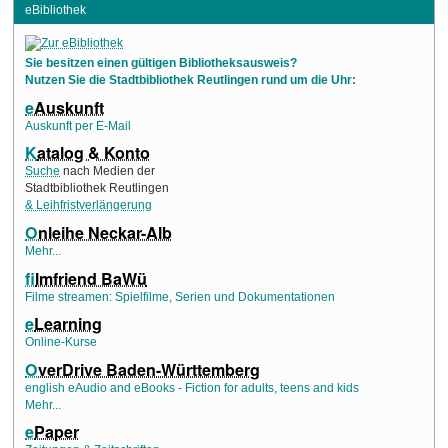
eBibliothek
Sie besitzen einen gültigen Bibliotheksausweis?
Nutzen Sie die Stadtbibliothek Reutlingen rund um die Uhr:
e
Auskunft
Auskunft per E-Mail
K
atalog & Konto
Suche
nach Medien der
Stadtbibliothek Reutlingen
& Leihfristverlängerung
O
nleihe Neckar-Alb
Mehr...
f
ilmfriend BaWü
Filme streamen: Spielfilme, Serien und Dokumentationen
e
Learning
Online-Kurse
O
verDrive Baden-Württemberg
english eAudio and eBooks - Fiction for adults, teens and kids
Mehr...
e
Paper