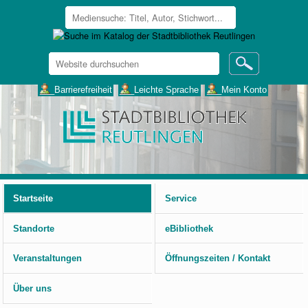
Website
durchsuchen
Erweiterte
___Barrierefreiheit
___Leichte Sprache
___Mein Konto
Suche…
Benutzerspezifische
Werkzeuge
Startseite
Service
Standorte
eBibliothek
Veranstaltungen
Öffnungszeiten / Kontakt
Über uns