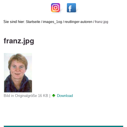
Sie sind hier:
Startseite
/
images_1og
/
reutlinger-autoren
/
franz.jpg
franz.jpg
Bild in Originalgröße
16 KB
|
Download