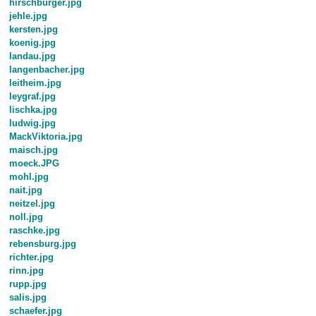
hirschburger.jpg
jehle.jpg
kersten.jpg
koenig.jpg
landau.jpg
langenbacher.jpg
leitheim.jpg
leygraf.jpg
lischka.jpg
ludwig.jpg
MackViktoria.jpg
maisch.jpg
moeck.JPG
mohl.jpg
nait.jpg
neitzel.jpg
noll.jpg
raschke.jpg
rebensburg.jpg
richter.jpg
rinn.jpg
rupp.jpg
salis.jpg
schaefer.jpg