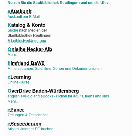
Nutzen Sie die Stadtbibliothek Reutlingen rund um die Uhr:
e
Auskunft
Auskunft per E-Mail
K
atalog & Konto
Suche
nach Medien der
Stadtbibliothek Reutlingen
& Leihfristverlängerung
O
nleihe Neckar-Alb
Mehr...
f
ilmfriend BaWü
Filme streamen: Spielfilme, Serien und Dokumentationen
e
Learning
Online-Kurse
O
verDrive Baden-Württemberg
english eAudio and eBooks - Fiction for adults, teens and kids
Mehr...
e
Paper
Zeitungen & Zeitschriften
e
Reservierung
Arbeits-/Internet-PC buchen