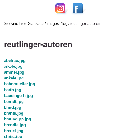
Sie sind hier:
Startseite
/
images_1og
/
reutlinger-autoren
reutlinger-autoren
abelrau.jpg
aikele.jpg
ammer.jpg
ankele.jpg
bahnmueller.jpg
barth.jpg
bausingerh.jpg
berndt.jpg
blind.jpg
brants.jpg
braundipp.jpg
brendle.jpg
breuel.jpg
christ.jpg