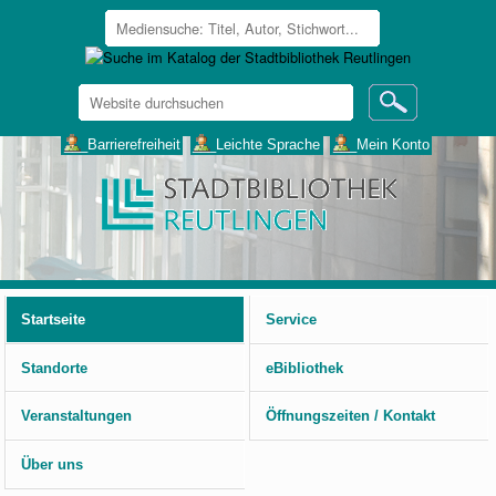
Website
durchsuchen
Erweiterte
___Barrierefreiheit
___Leichte Sprache
___Mein Konto
Suche…
Benutzerspezifische
Werkzeuge
Startseite
Service
Standorte
eBibliothek
Veranstaltungen
Öffnungszeiten / Kontakt
Über uns