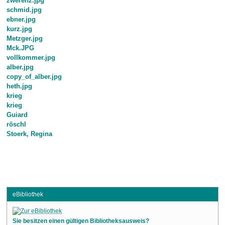
zwerenz.jpg
schmid.jpg
ebner.jpg
kurz.jpg
Metzger.jpg
Mck.JPG
vollkommer.jpg
alber.jpg
copy_of_alber.jpg
heth.jpg
krieg
krieg
Guiard
röschl
Stoerk, Regina
eBibliothek
Sie besitzen einen gültigen Bibliotheksausweis?