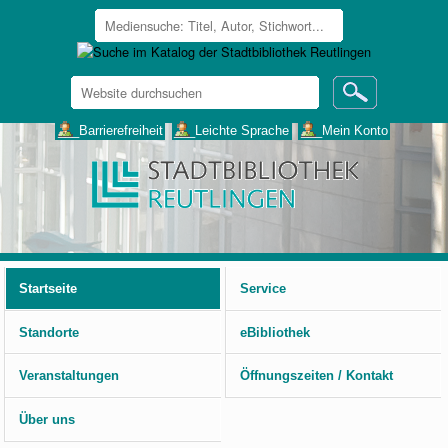
Website
durchsuchen
Erweiterte
___Barrierefreiheit
___Leichte Sprache
___Mein Konto
Suche…
Benutzerspezifische
Werkzeuge
Startseite
Service
Standorte
eBibliothek
Veranstaltungen
Öffnungszeiten / Kontakt
Über uns