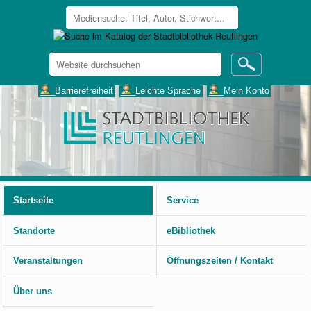
Website
durchsuchen
Erweiterte
___Barrierefreiheit
___Leichte Sprache
___Mein Konto
Suche…
Benutzerspezifische
Werkzeuge
Startseite
Service
Standorte
eBibliothek
Veranstaltungen
Öffnungszeiten / Kontakt
Über uns