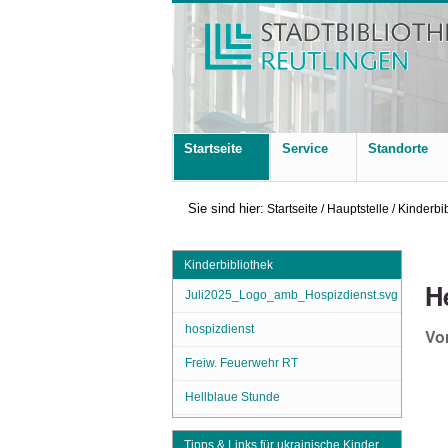
Startseite
Service
Standorte
Sie sind hier:
Startseite
/
Hauptstelle
/
Kinderbi
Kinderbibliothek
H
Juli2025_Logo_amb_Hospizdienst.svg
hospizdienst
Vo
Freiw. Feuerwehr RT
Hellblaue Stunde
Tipps & Links für ukrainische Kinder