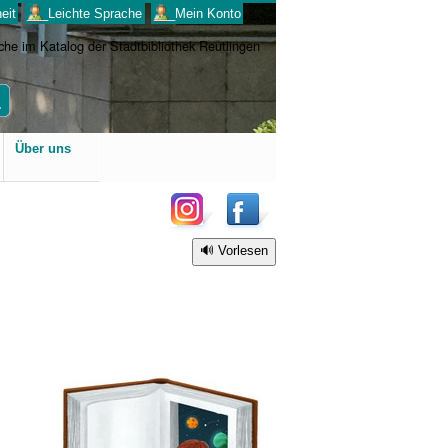
eit
___Leichte Sprache
___Mein Konto
Benutzerspezifische
Über uns
Werkzeuge
Vorlesen