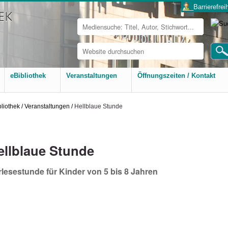
___Barrierefreih
Website
durchsuchen
Erweiterte
Suche…
eBibliothek
Veranstaltungen
Öffnungszeiten / Kontakt
bliothek
/
Veranstaltungen
/
Hellblaue Stunde
ellblaue Stunde
rlesestunde für Kinder von 5 bis 8 Jahren