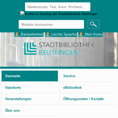
Website
durchsuchen
Erweiterte
___Barrierefreiheit
___Leichte Sprache
___Mein Konto
Suche…
Benutzerspezifische
Werkzeuge
Startseite
Service
Standorte
eBibliothek
Veranstaltungen
Öffnungszeiten / Kontakt
Über uns