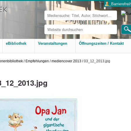
___Barrierefreih
Website
durchsuchen
Erweiterte
Suche…
eBibliothek
Veranstaltungen
Öffnungszeiten / Kontakt
nenbibliothek
/
Empfehlungen
/
mediencover 2013
/
03_12_2013.jpg
3_12_2013.jpg