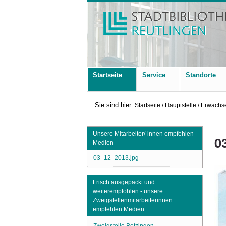
Startseite
Service
Standorte
Sie sind hier:
Startseite
/
Hauptstelle
/
Erwachse
Unsere Mitarbeiter/-innen empfehlen
0
Medien
03_12_2013.jpg
Frisch ausgepackt und
weiterempfohlen - unsere
Zweigstellenmitarbeiterinnen
empfehlen Medien: