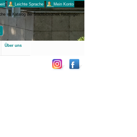
eit
___Leichte Sprache
___Mein Konto
Benutzerspezifische
Über uns
Werkzeuge