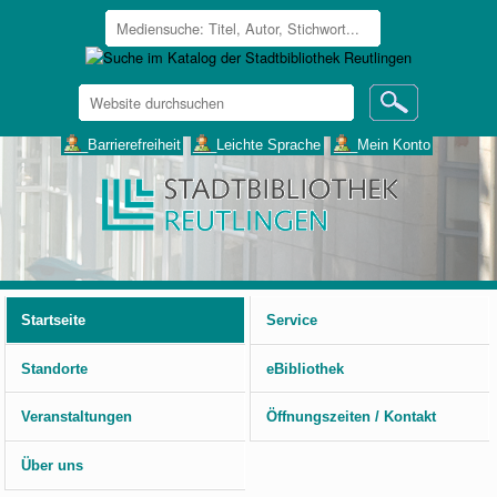
Website
durchsuchen
Erweiterte
___Barrierefreiheit
___Leichte Sprache
___Mein Konto
Suche…
Benutzerspezifische
Werkzeuge
Startseite
Service
Standorte
eBibliothek
Veranstaltungen
Öffnungszeiten / Kontakt
Über uns