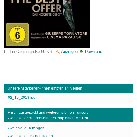
Bild in Originalgröße
66 KB
|
Anzeigen
Download
Unsere Mitarbeiter/-innen empfehlen Medien
02_10_2013.jpg
Frisch ausgepackt und weiterempfohlen - unsere
Zweigstellenmitarbeiterinnen empfehlen Medien:
Zweigstelle Betzingen
Zweigstelle Orschel-Hagen