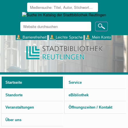
Website
durchsuchen
Erweiterte
___Barrierefreiheit
___Leichte Sprache
___Mein Konto
Suche…
Benutzerspezifische
Werkzeuge
Startseite
Service
Standorte
eBibliothek
Veranstaltungen
Öffnungszeiten / Kontakt
Über uns