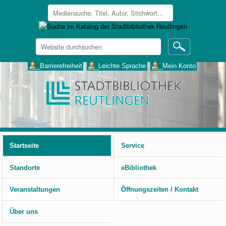
Website
durchsuchen
Erweiterte
___Barrierefreiheit
___Leichte Sprache
___Mein Konto
Suche…
Benutzerspezifische
Werkzeuge
Startseite
Service
Standorte
eBibliothek
Veranstaltungen
Öffnungszeiten / Kontakt
Über uns