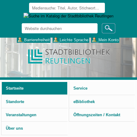
Website
durchsuchen
Erweiterte
___Barrierefreiheit
___Leichte Sprache
___Mein Konto
Suche…
Benutzerspezifische
Werkzeuge
Startseite
Service
Standorte
eBibliothek
Veranstaltungen
Öffnungszeiten / Kontakt
Über uns