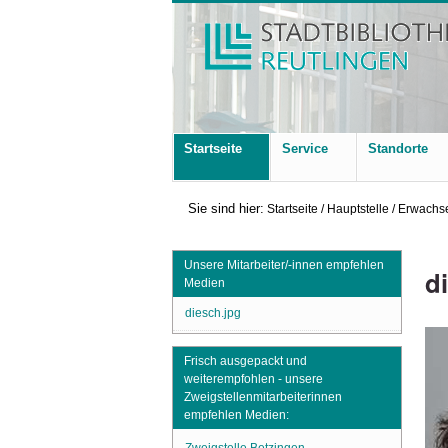
Startseite
Service
Standorte
Sie sind hier:
Startseite
/
Hauptstelle
/
Erwachse
Unsere Mitarbeiter/-innen empfehlen
d
Medien
diesch.jpg
Frisch ausgepackt und
weiterempfohlen - unsere
Zweigstellenmitarbeiterinnen
empfehlen Medien: