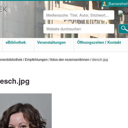
___Barrierefreih
Website
durchsuchen
Erweiterte
Suche…
eBibliothek
Veranstaltungen
Öffnungszeiten / Kontakt
nenbibliothek
/
Empfehlungen
/
fotos-der-rezensentinnen
/
diesch.jpg
iesch.jpg