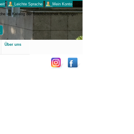
eit
___Leichte Sprache
___Mein Konto
Benutzerspezifische
Über uns
Werkzeuge