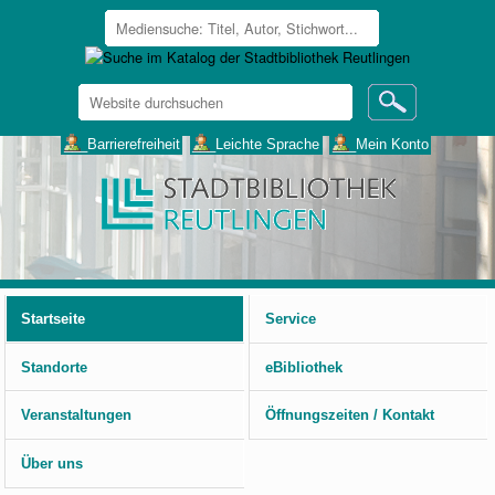
Website
durchsuchen
Erweiterte
___Barrierefreiheit
___Leichte Sprache
___Mein Konto
Suche…
Benutzerspezifische
Werkzeuge
Startseite
Service
Standorte
eBibliothek
Veranstaltungen
Öffnungszeiten / Kontakt
Über uns