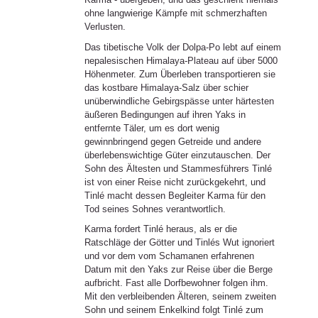
ohne langwierige Kämpfe mit schmerzhaften
Verlusten.
Das tibetische Volk der Dolpa-Po lebt auf einem
nepalesischen Himalaya-Plateau auf über 5000
Höhenmeter. Zum Überleben transportieren sie
das kostbare Himalaya-Salz über schier
unüberwindliche Gebirgspässe unter härtesten
äußeren Bedingungen auf ihren Yaks in
entfernte Täler, um es dort wenig
gewinnbringend gegen Getreide und andere
überlebenswichtige Güter einzutauschen. Der
Sohn des Ältesten und Stammesführers Tinlé
ist von einer Reise nicht zurückgekehrt, und
Tinlé macht dessen Begleiter Karma für den
Tod seines Sohnes verantwortlich.
Karma fordert Tinlé heraus, als er die
Ratschläge der Götter und Tinlés Wut ignoriert
und vor dem vom Schamanen erfahrenen
Datum mit den Yaks zur Reise über die Berge
aufbricht. Fast alle Dorfbewohner folgen ihm.
Mit den verbleibenden Älteren, seinem zweiten
Sohn und seinem Enkelkind folgt Tinlé zum